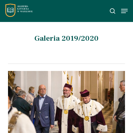
Skip
Men
to
wyszuka
main
content
Galeria 2019/2020