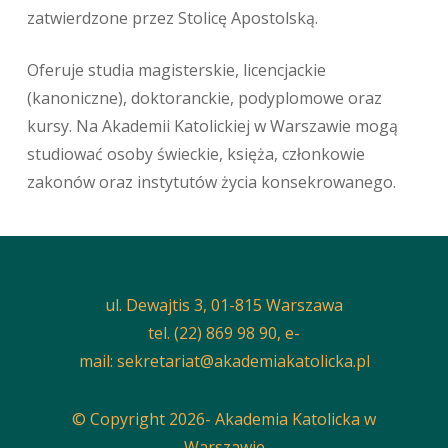
zatwierdzone przez Stolicę Apostolską.
Oferuje studia magisterskie, licencjackie
(kanoniczne), doktoranckie, podyplomowe oraz
kursy. Na Akademii Katolickiej w Warszawie mogą
studiować osoby świeckie, księża, członkowie
zakonów oraz instytutów życia konsekrowanego.
ul. Dewajtis 3, 01-815 Warszawa
tel. (22) 869 98 90, e-
mail:
sekretariat@akademiakatolicka.pl
© Copyright 2026- Akademia Katolicka w
Warszawie