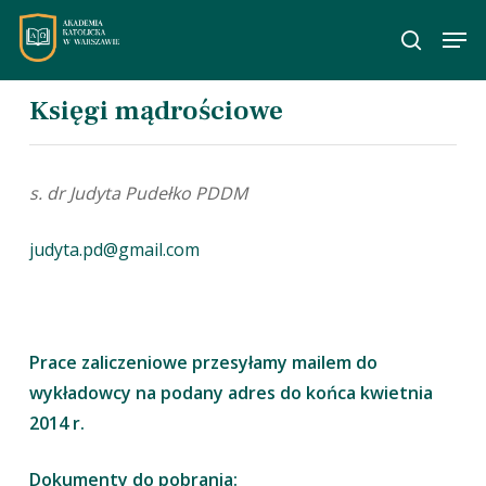
Skip
Men
to
wyszuka
main
content
Księgi mądrościowe
s. dr Judyta Pudełko PDDM
judyta.pd@gmail.com
Prace zaliczeniowe przesyłamy mailem do
wykładowcy na podany adres do końca kwietnia
2014 r.
Dokumenty do pobrania: