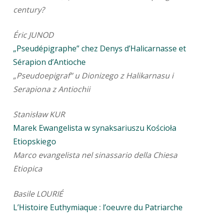
century?
Éric JUNOD
„Pseudépigraphe” chez Denys d’Halicarnasse et
Sérapion d’Antioche
„Pseudoepigraf” u Dionizego z Halikarnasu i
Serapiona z Antiochii
Stanisław KUR
Marek Ewangelista w synaksariuszu Kościoła
Etiopskiego
Marco evangelista nel sinassario della Chiesa
Etiopica
Basile LOURIÉ
L’Histoire Euthymiaque : l’oeuvre du Patriarche