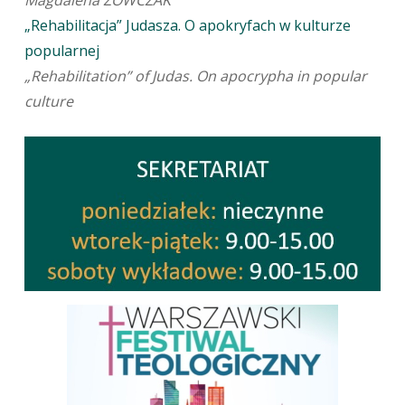
Magdalena ZOWCZAK
„Rehabilitacja” Judasza. O apokryfach w kulturze
popularnej
„Rehabilitation” of Judas. On apocrypha in popular
culture