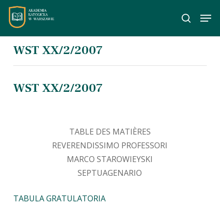
Skip
Men
to
wyszuka
main
content
WST XX/2/2007
WST XX/2/2007
TABLE DES MATIÈRES
REVERENDISSIMO PROFESSORI
MARCO STAROWIEYSKI
SEPTUAGENARIO
TABULA GRATULATORIA