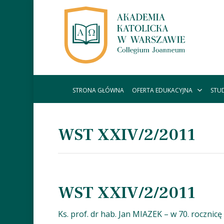
Skip
to
main
content
OFERTA EDUKACYJNA
STU
STRONA GŁÓWNA
WST XXIV/2/2011
WST XXIV/2/2011
Ks. prof. dr hab. Jan MIAZEK – w 70. rocznicę