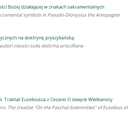
ści Bożej działającej w znakach sakramentalnych
acramental symbols in Pseudo-Dionysius the Areopagite
asycznych na doktrynę pryscyliańską
autori classici sulla dottrina priscilliana
. Traktat Euzebiusza z Cezarei O święcie Wielkanocy
urn. The treatise “On the Paschal Solemnities” of Eusebius of