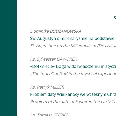
Dominika BUDZANOWSKA
Św. Augustyn o millenaryzmie na podstawie D
St. Augustine on the Millennialism (De civita
Ks. Sylwester GAWOREK
«Dotknięcie» Boga w doświadczeniu mistyc
„The touch” of God in the mystical experien
Ks. Patryk MILLER
Problem daty Wielkanocy we wczesnym Chrześ
Problem of the date of Easter in the early Ch
Ks. Tomasz STĘPIEŃ