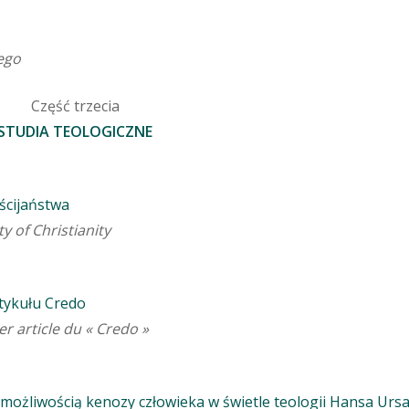
ego
Część trzecia
STUDIA TEOLOGICZNE
ścijaństwa
ty of Christianity
tykułu Credo
er article du « Credo »
ożliwością kenozy człowieka w świetle teologii Hansa Urs