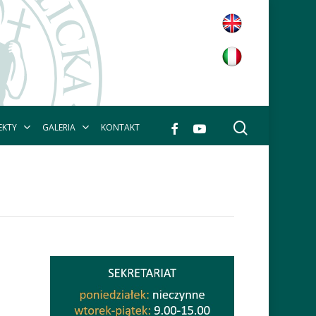
wyszukaj
facebook
youtube
EKTY
GALERIA
KONTAKT