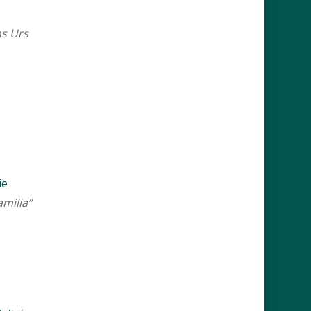
ns Urs
ie
milia”