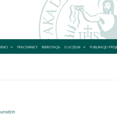
DENCI
O UCZELNI
PUBLIKACJE I PROJ
PRACOWNICY
REKRUTACJA
 urodzin