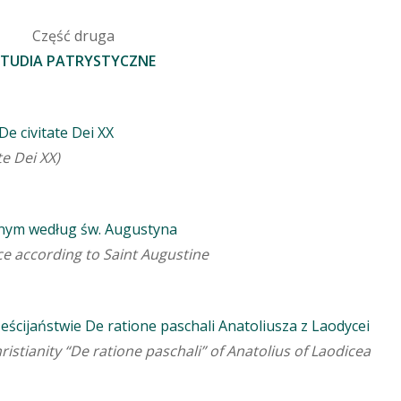
Część druga
STUDIA PATRYSTYCZNE
e civitate Dei XX
te Dei XX)
znym według św. Augustyna
ce according to Saint Augustine
cijaństwie De ratione paschali Anatoliusza z Laodycei
ristianity “De ratione paschali” of Anatolius of Laodicea