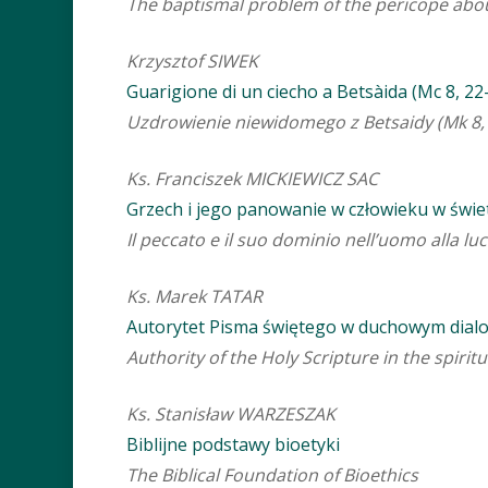
The baptismal problem of the pericope abou
Krzysztof SIWEK
Guarigione di un ciecho a Betsàida (Mc 8, 22-
Uzdrowienie niewidomego z Betsaidy (Mk 8, 
Ks. Franciszek MICKIEWICZ SAC
Grzech i jego panowanie w człowieku w świet
Il peccato e il suo dominio nell’uomo alla luc
Ks. Marek TATAR
Autorytet Pisma świętego w duchowym dia
Authority of the Holy Scripture in the spiri
Ks. Stanisław WARZESZAK
Biblijne podstawy bioetyki
The Biblical Foundation of Bioethics