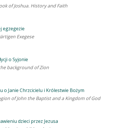
ook of Joshua. History and Faith
j egzegezie
ärtigen Exegese
ycji o Syjonie
 the background of Zion
u o Janie Chrzcicielu i Królestwie Bożym
logion of John the Baptist and a Kingdom of God
awieniu dzieci przez Jezusa