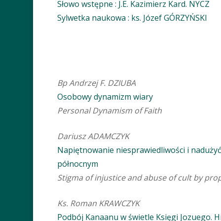
Słowo wstępne : J.E. Kazimierz Kard. NYCZ
Sylwetka naukowa : ks. Józef GÓRZYŃSKI
Bp Andrzej F. DZIUBA
Osobowy dynamizm wiary
Personal Dynamism of Faith
Dariusz ADAMCZYK
Napiętnowanie niesprawiedliwości i naduży
północnym
Stigma of injustice and abuse of cult by pro
Wciśnij Enter aby wyszukać albo Esc 
Ks. Roman KRAWCZYK
Podbój Kanaanu w świetle Księgi Jozuego. Hi