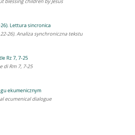
t blessing children by Jesus
26). Lettura sincronica
22-26). Analiza synchroniczna tekstu
le Rz 7, 7-25
e di Rm 7, 7-25
logu ekumenicznym
tual ecumenical dialogue