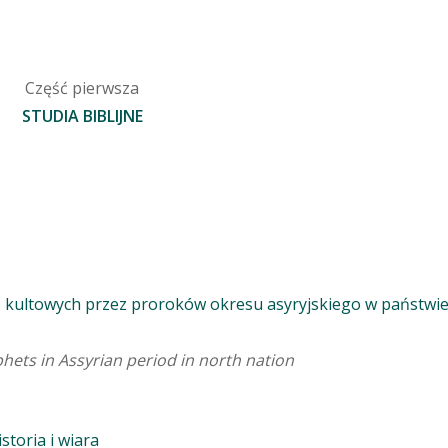
Część pierwsza
STUDIA BIBLIJNE
ć kultowych przez proroków okresu asyryjskiego w państwi
phets in Assyrian period in north nation
aby zamknąć
storia i wiara