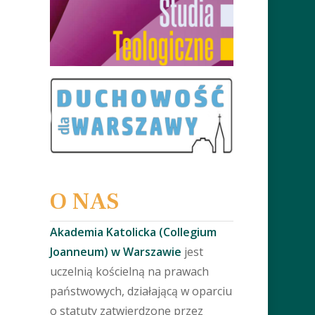
O NAS
Akademia Katolicka (Collegium
Joanneum) w Warszawie
jest
uczelnią kościelną na prawach
państwowych, działającą w oparciu
o statuty zatwierdzone przez