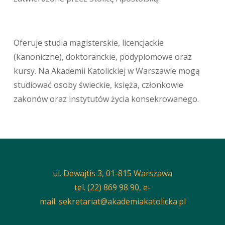
Oferuje studia magisterskie, licencjackie
(kanoniczne), doktoranckie, podyplomowe oraz
kursy. Na Akademii Katolickiej w Warszawie mogą
studiować osoby świeckie, księża, członkowie
zakonów oraz instytutów życia konsekrowanego.
ul. Dewajtis 3, 01-815 Warszawa
tel. (22) 869 98 90, e-
mail:
sekretariat@akademiakatolicka.pl