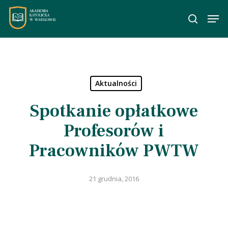
Skip
Men
to
wyszuka
main
content
Aktualności
Spotkanie opłatkowe
Profesorów i
Pracowników PWTW
21 grudnia, 2016