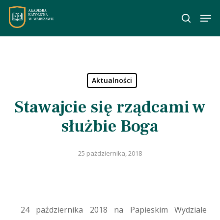
Skip
Men
to
wyszuka
main
content
Aktualności
Stawajcie się rządcami w
służbie Boga
25 października, 2018
24 października 2018 na Papieskim Wydziale