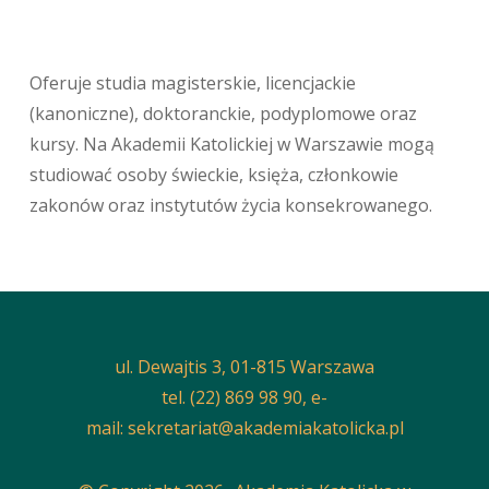
Oferuje studia magisterskie, licencjackie
(kanoniczne), doktoranckie, podyplomowe oraz
kursy. Na Akademii Katolickiej w Warszawie mogą
studiować osoby świeckie, księża, członkowie
zakonów oraz instytutów życia konsekrowanego.
ul. Dewajtis 3, 01-815 Warszawa
tel. (22) 869 98 90, e-
mail:
sekretariat@akademiakatolicka.pl