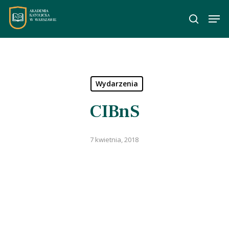
Skip
Men
to
wyszuka
main
content
Wydarzenia
CIBnS
7 kwietnia, 2018