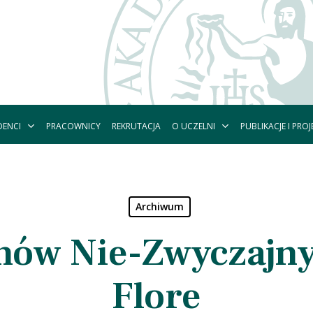
DENCI
O UCZELNI
PUBLIKACJE I PROJ
PRACOWNICY
REKRUTACJA
Archiwum
ów Nie-Zwyczajny
Flore