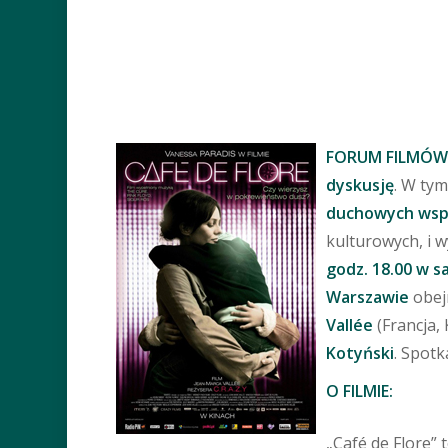
FORUM FILMÓW
dyskusję
. W ty
duchowych wspó
kulturowych, i w
Wciśnij Enter aby wyszukać albo Esc 
godz. 18.00
w sa
Warszawie
obej
Vallée
(Francja,
Kotyński
. Spotk
O FILMIE:
„Café de Flore” 