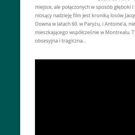
miejsce, ale połączonych w sposób głęboki i 
niosący nadzieję film jest kroniką losów Jac
Downa w latach 60. w Paryżu, i Antoine’a, 
mieszkającego współcześnie w Montrealu. Tym,
obsesyjna i tragiczna…