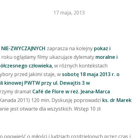
17 maja, 2013
 NIE-ZWYCZAJNYCH
zaprasza na kolejny
pokaz i
m roku oglądamy filmy ukazujące dylematy
moralne i
łczesnego człowieka,
w różnych kontekstach
ybory przed jakimi staje, w
sobotę 18 maja 2013 r. o
aby zamknąć
li kinowej PWTW przy ul. Dewajtis 3 w
rzymy dramat
Café de Flore w reż. Jeana-Marca
 Kanada 2011) 120 min. Dyskusję poprowadzi
ks. dr Marek
anie jest otwarte dla wszystkich. Wstęp 10 zł.
to opowieść o miłości i ludziach rozdzielonych przez czas i