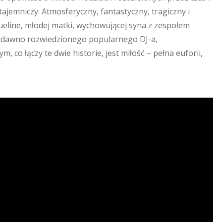
tajemniczy. Atmosferyczny, fantastyczny, tragiczny i
queline, młodej matki, wychowującej syna z zespołem
niedawno rozwiedzionego popularnego DJ-a,
 co łączy te dwie historie, jest miłość – pełna euforii,