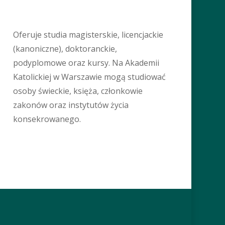
Oferuje studia magisterskie, licencjackie
(kanoniczne), doktoranckie,
podyplomowe oraz kursy. Na Akademii
Katolickiej w Warszawie mogą studiować
osoby świeckie, księża, członkowie
zakonów oraz instytutów życia
konsekrowanego.