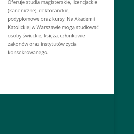
Oferuje studia magisterskie, licencjackie
(kanoniczne), doktoranckie,
podyplomowe oraz kursy. Na Akademii
Katolickiej w Warszawie mogą studiować
osoby świeckie, księża, członkowie
zakonów oraz instytutów życia
konsekrowanego.