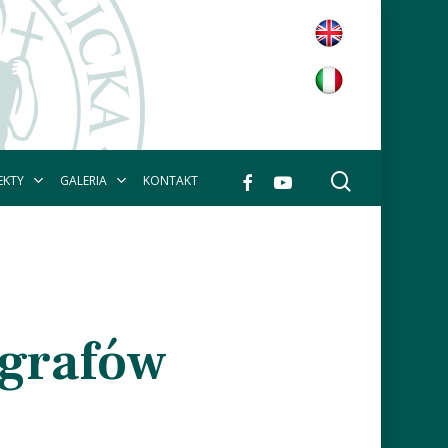
wyszukaj
facebook
youtube
EKTY
GALERIA
KONTAKT
ografów