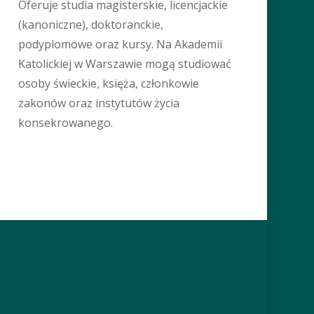
Oferuje studia magisterskie, licencjackie
(kanoniczne), doktoranckie,
podyplomowe oraz kursy. Na Akademii
Katolickiej w Warszawie mogą studiować
osoby świeckie, księża, członkowie
zakonów oraz instytutów życia
konsekrowanego.