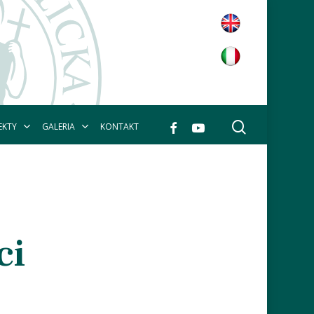
wyszukaj
facebook
youtube
EKTY
GALERIA
KONTAKT
ci