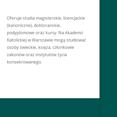
Oferuje studia magisterskie, licencjackie
(kanoniczne), doktoranckie,
podyplomowe oraz kursy. Na Akademii
Katolickiej w Warszawie mogą studiować
osoby świeckie, księża, członkowie
zakonów oraz instytutów życia
konsekrowanego.