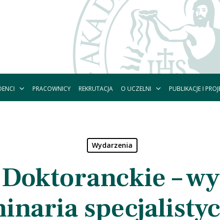
DENCI
O UCZELNI
PUBLIKACJE I PROJ
PRACOWNICY
REKRUTACJA
Wydarzenia
 Doktoranckie – wy
inaria specjalisty