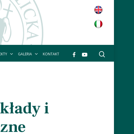
wyszukaj
facebook
youtube
EKTY
GALERIA
KONTAKT
kłady i
czne