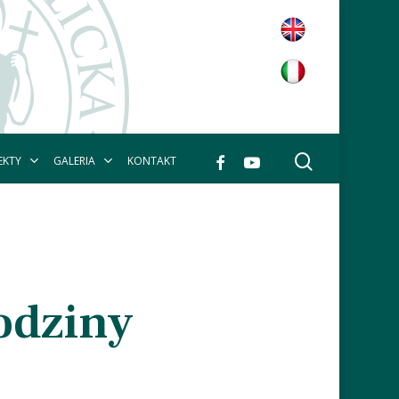
wyszukaj
facebook
youtube
EKTY
GALERIA
KONTAKT
odziny