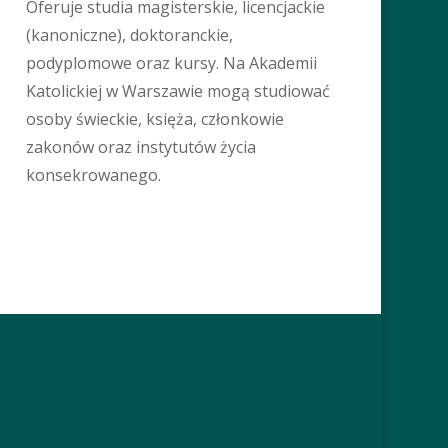
Oferuje studia magisterskie, licencjackie
(kanoniczne), doktoranckie,
podyplomowe oraz kursy. Na Akademii
Katolickiej w Warszawie mogą studiować
osoby świeckie, księża, członkowie
zakonów oraz instytutów życia
konsekrowanego.