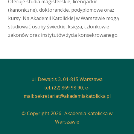
Oferuje studia magisterskie, licencjackie
(kanoniczne), doktoranckie, podyplomowe oraz
kursy. Na Akademii Katolickiej w Warszawie mogą
studiować osoby świeckie, księża, członkowie
zakonów oraz instytutów życia konsekrowanego.
ul. Dewajtis 3, 01-815 Warszawa
tel. (22) 869 98 90, e-
mail:
sekretariat@akademiakatolicka.pl
© Copyright 2026- Akademia Katolicka w
Warszawie