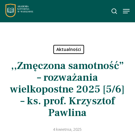
Skip
Men
to
wyszuka
main
content
Aktualności
,,Zmęczona samotność”
– rozważania
wielkopostne 2025 [5/6]
– ks. prof. Krzysztof
Pawlina
4 kwietnia, 2025