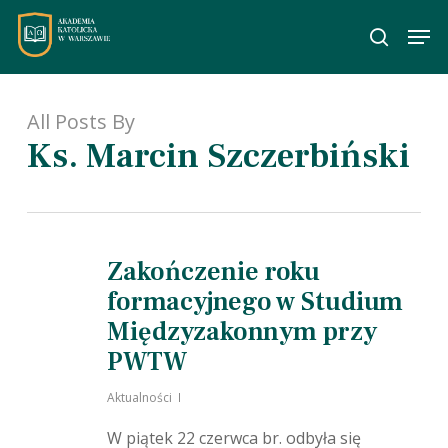
Skip
Men
to
wyszuka
main
content
All Posts By
Ks. Marcin Szczerbiński
Zakończenie roku
formacyjnego w Studium
Międzyzakonnym przy
PWTW
Aktualności
W piątek 22 czerwca br. odbyła się