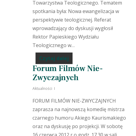
Towarzystwa Teologicznego. Tematem
spotkania była: Nowa ewangelizacja w
perspektywie teologicznej. Referat
wprowadzający do dyskusji wygłosił
Rektor Papieskiego Wydziału
Teologicznego w…
Czytaj dalej
Forum Filmów Nie-
Zwyczajnych
Aktualności
FORUM FILMÓW NIE-ZWYCZAJNYCH
zaprasza na najnowszą komedię mistrza
czarnego humoru Akiego Kaurismakiego
oraz na dyskusję po projekcji. W sobotę
16 czerwca 2012 r o godz. 17.30 w sali