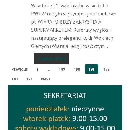
W sobotę 21 kwietnia br. w siedzibie
PWTW odbyło się sympozjum naukowe
pt. WIARA: MIĘDZY ZAKRYSTIĄ A
SUPERMARKETEM. Referaty wygłosili
następujący prelegenci: o. dr Wojciech
Giertych (Wiara a religijność; czym…
Czytaj dalej
Previous
1
…
189
190
191
192
193
194
Next