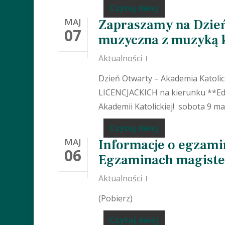
Czytaj dalej
MAJ
Zapraszamy na Dzień
07
muzyczna z muzyką k
Aktualności
Dzień Otwarty – Akademia Katoli
LICENCJACKICH na kierunku **Edu
Akademii Katolickiej! sobota 9 ma
Czytaj dalej
MAJ
Informacje o egzamin
06
Egzaminach magister
Aktualności
(Pobierz)
Czytaj dalej