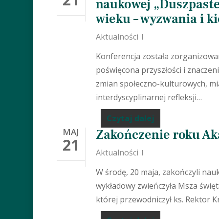
naukowej „Duszpaste
wieku – wyzwania i k
Aktualności
Konferencja została zorganizowa
poświęcona przyszłości i znaczen
zmian społeczno-kulturowych, mia
interdyscyplinarnej refleksji…
Wciśnij Enter aby wyszukać albo Esc 
Czytaj dalej
MAJ
Zakończenie roku A
21
Aktualności
W środę, 20 maja, zakończyli nau
wykładowy zwieńczyła Msza świę
której przewodniczył ks. Rektor K