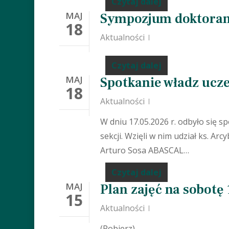
Czytaj dalej
MAJ
Sympozjum doktoran
18
Aktualności
Czytaj dalej
MAJ
Spotkanie władz ucz
18
Aktualności
W dniu 17.05.2026 r. odbyło się s
sekcji. Wzięli w nim udział ks. Arc
Arturo Sosa ABASCAL…
Czytaj dalej
MAJ
Plan zajęć na sobotę 
15
Aktualności
(Pobierz)