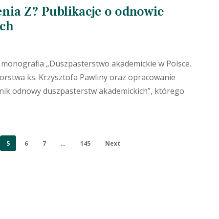
enia Z? Publikacje o odnowie
ach
: monografia „Duszpasterstwo akademickie w Polsce.
orstwa ks. Krzysztofa Pawliny oraz opracowanie
nik odnowy duszpasterstw akademickich”, którego
5
6
7
…
145
Next