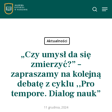
Skip
Men
to
wyszuka
main
content
Aktualności
„Czy umysł da się
zmierzyć?” –
zapraszamy na kolejną
debatę z cyklu ,,Pro
tempore. Dialog nauk”
11 grudnia, 2024