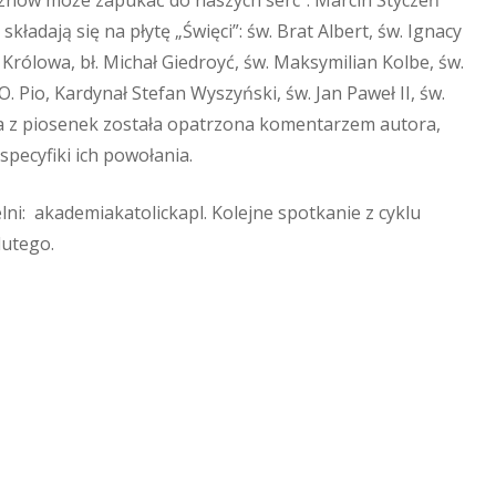
ładają się na płytę „Święci”: św. Brat Albert, św. Ignacy
a Królowa, bł. Michał Giedroyć, św. Maksymilian Kolbe, św.
O. Pio, Kardynał Stefan Wyszyński, św. Jan Paweł II, św.
żda z piosenek została opatrzona komentarzem autora,
specyfiki ich powołania.
lni: akademiakatolickapl. Kolejne spotkanie z cyklu
lutego.