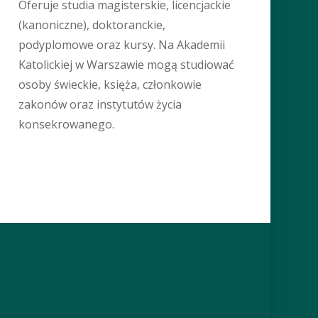
Oferuje studia magisterskie, licencjackie
(kanoniczne), doktoranckie,
podyplomowe oraz kursy. Na Akademii
Katolickiej w Warszawie mogą studiować
osoby świeckie, księża, członkowie
zakonów oraz instytutów życia
konsekrowanego.