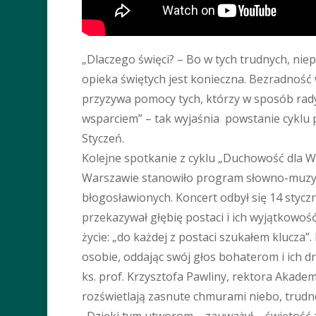
„Dlaczego święci? – Bo w tych trudnych, n
opieka świętych jest konieczna. Bezradność 
przyzywa pomocy tych, którzy w sposób radyka
wsparciem” – tak wyjaśnia powstanie cyklu 
Styczeń.
Kolejne spotkanie z cyklu „Duchowość dla 
Warszawie stanowiło program słowno-muzyczn
błogosławionych. Koncert odbył się 14 stycz
przekazywał głębię postaci i ich wyjątkowość,
życie: „do każdej z postaci szukałem klucza
osobie, oddając swój głos bohaterom i ich 
ks. prof. Krzysztofa Pawliny, rektora Akadem
rozświetlają zasnute chmurami niebo, trudno
„Dzięki tym utworom – zauważył – świętość