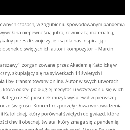
iepewnych czasach, w zagubieniu spowodowanym pandemią
wywołana niepewnością jutra, również tą materialną,
lny przeszli swoje życie i są dla nas inspiracją i
piosenek o świętych ich autor i kompozytor – Marcin
Warszawy”, zorganizowane przez Akademię Katolicką w
y, skupiający się na sylwetkach 14 świętych i
nia i był transmitowany online. Autor w swych utworach
 którą odkrył po długiej medytacji i wczytywaniu się w ich
”. Dlatego część piosenek muzyk wyśpiewał w pierwszej
drodze świętości. Koncert rozpoczęły słowa wprowadzenia
ii Katolickiej, który porównał świętych do gwiazd, które
ści chwili obecnej, świata, który zmaga się z pandemią.
 znów może zapukać do naszych serc”. Marcin Styczeń