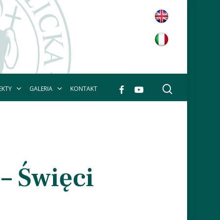
wyszukaj
facebook
youtube
EKTY
GALERIA
KONTAKT
– Święci