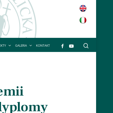
wyszukaj
facebook
youtube
EKTY
GALERIA
KONTAKT
emii
 dyplomy