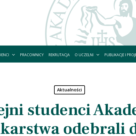
DENCI
O UCZELNI
PUBLIKACJE I PROJ
PRACOWNICY
REKRUTACJA
Aktualności
ejni studenci Akad
karstwa odebrali