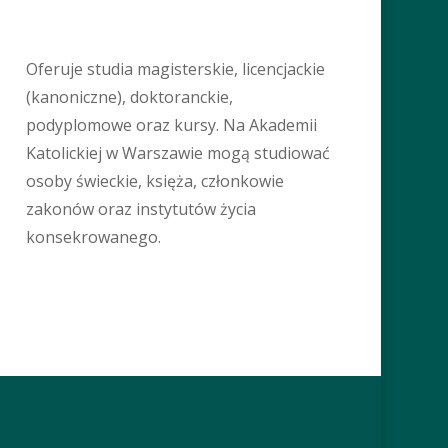
Oferuje studia magisterskie, licencjackie
(kanoniczne), doktoranckie,
podyplomowe oraz kursy. Na Akademii
Katolickiej w Warszawie mogą studiować
osoby świeckie, księża, członkowie
zakonów oraz instytutów życia
konsekrowanego.