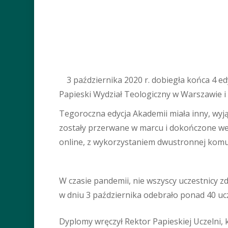
3 października 2020 r. dobiegła końca 4 e
Papieski Wydział Teologiczny w Warszawie i S
Tegoroczna edycja Akademii miała inny, wyją
zostały przerwane w marcu i dokończone we
Wciśnij Enter aby wyszukać albo Esc 
online, z wykorzystaniem dwustronnej komun
W czasie pandemii, nie wszyscy uczestnicy z
w dniu 3 października odebrało ponad 40 ucz
Dyplomy wręczył Rektor Papieskiej Uczelni, ks