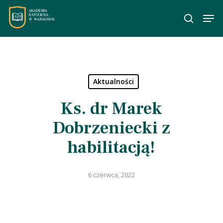
Skip
Men
to
wyszuka
main
content
Aktualności
Ks. dr Marek
Dobrzeniecki z
habilitacją!
6 czerwca, 2022