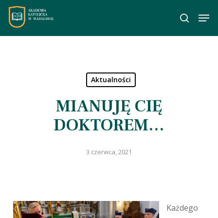
Skip
Men
to
wyszuka
main
content
Aktualności
MIANUJĘ CIĘ
DOKTOREM…
3 czerwca, 2021
Każdego