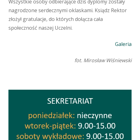
Wszystkie osoby odbierające dziś dyplomy zostały
nagrodzone serdecznymi oklaskami. Ksiądz Rektor
złożył gratulacje, do których dołącza cała
społeczność naszej Uczelni.
Galeria
fot. Mirosław Wiśniewski