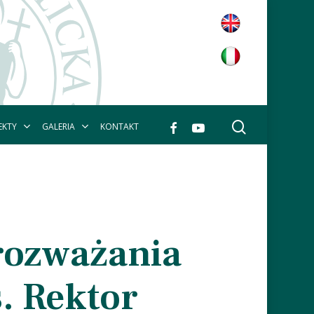
wyszukaj
facebook
youtube
EKTY
GALERIA
KONTAKT
 rozważania
. Rektor