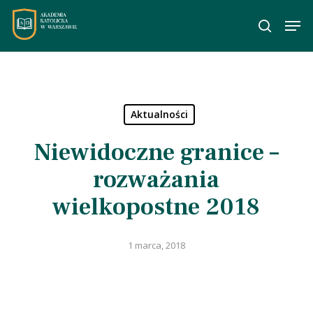
Skip
Men
to
wyszuka
main
content
Aktualności
Niewidoczne granice –
rozważania
wielkopostne 2018
1 marca, 2018