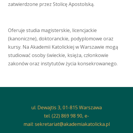
zatwierdzone przez Stolicę Apostolską.
Oferuje studia magisterskie, licencjackie
(kanoniczne), doktoranckie, podyplomowe oraz
kursy. Na Akademii Katolickiej w Warszawie mogą
studiować osoby świeckie, księża, członkowie
zakonów oraz instytutów życia konsekrowanego.
ul. Dewajtis 3, 01-815 Warszawa
tel. (22) 869 98 90, e-
mail:
sekretariat@akademiakatolicka.pl