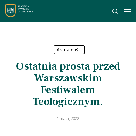
Skip
Men
to
wyszuka
main
content
Aktualności
Ostatnia prosta przed
Warszawskim
Festiwalem
Teologicznym.
1 maja, 2022