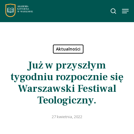
Skip
Men
to
wyszuka
main
content
Aktualności
Już w przyszłym
tygodniu rozpocznie się
Warszawski Festiwal
Teologiczny.
27 kwietnia, 2022