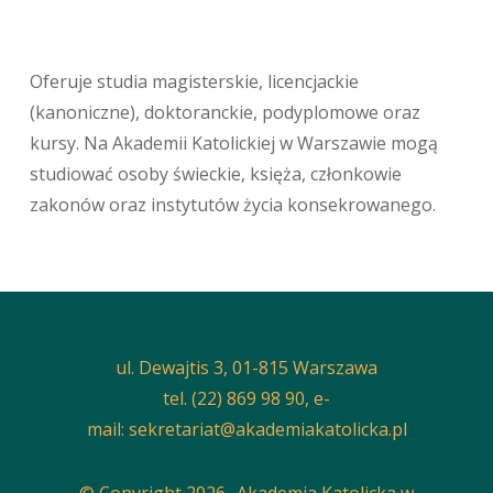
Oferuje studia magisterskie, licencjackie
(kanoniczne), doktoranckie, podyplomowe oraz
kursy. Na Akademii Katolickiej w Warszawie mogą
studiować osoby świeckie, księża, członkowie
zakonów oraz instytutów życia konsekrowanego.
ul. Dewajtis 3, 01-815 Warszawa
tel. (22) 869 98 90, e-
mail:
sekretariat@akademiakatolicka.pl
© Copyright 2026- Akademia Katolicka w