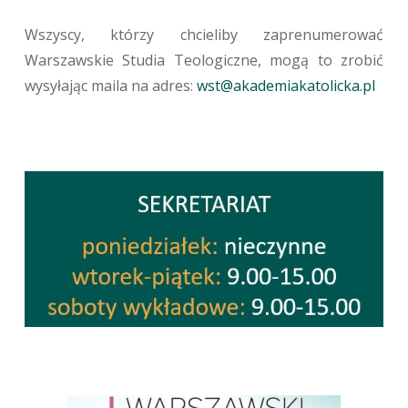
Wszyscy, którzy chcieliby zaprenumerować
Warszawskie Studia Teologiczne, mogą to zrobić
wysyłając maila na adres:
wst@akademiakatolicka.pl