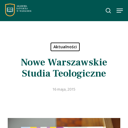
Skip
Men
to
wyszuka
main
content
Aktualności
Nowe Warszawskie
Studia Teologiczne
16 maja, 2015