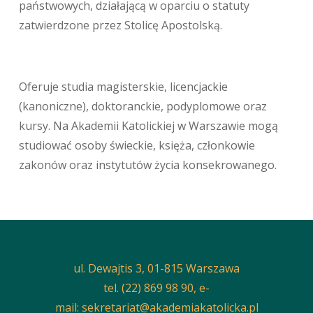
państwowych, działającą w oparciu o statuty
zatwierdzone przez Stolicę Apostolską.
Oferuje studia magisterskie, licencjackie
(kanoniczne), doktoranckie, podyplomowe oraz
kursy. Na Akademii Katolickiej w Warszawie mogą
studiować osoby świeckie, księża, członkowie
zakonów oraz instytutów życia konsekrowanego.
ul. Dewajtis 3, 01-815 Warszawa
tel. (22) 869 98 90, e-
mail:
sekretariat@akademiakatolicka.pl