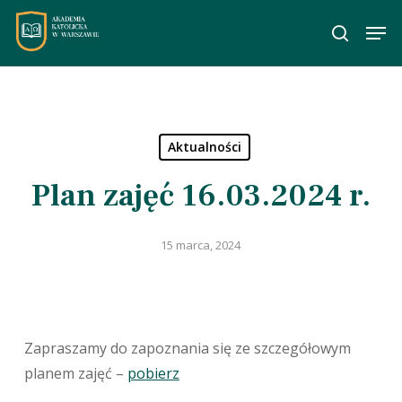
Skip
Men
to
wyszuka
main
content
Aktualności
Plan zajęć 16.03.2024 r.
15 marca, 2024
Zapraszamy do zapoznania się ze szczegółowym
planem zajęć –
pobierz