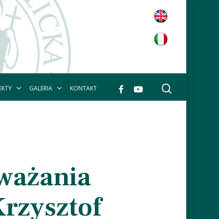
wyszukaj
facebook
youtube
EKTY
GALERIA
KONTAKT
zważania
Krzysztof