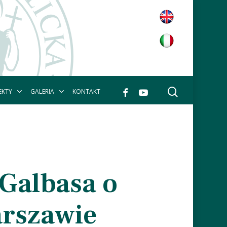
wyszukaj
facebook
youtube
EKTY
GALERIA
KONTAKT
Galbasa o
arszawie