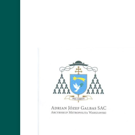
Wciśnij Enter aby wyszukać albo Esc 