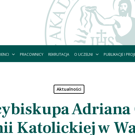
DENCI
O UCZELNI
PUBLIKACJE I PROJ
PRACOWNICY
REKRUTACJA
Aktualności
cybiskupa Adriana 
i Katolickiej w W