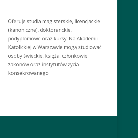
Oferuje studia magisterskie, licencjackie
(kanoniczne), doktoranckie,
podyplomowe oraz kursy. Na Akademii
Katolickiej w Warszawie mogą studiować
osoby świeckie, księża, członkowie
zakonów oraz instytutów życia
konsekrowanego.