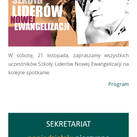
W sobotę, 21 listopada, zapraszamy wszystkich
uczestników Szkoły Liderów Nowej Ewangelizacji na
kolejne spotkanie.
Program