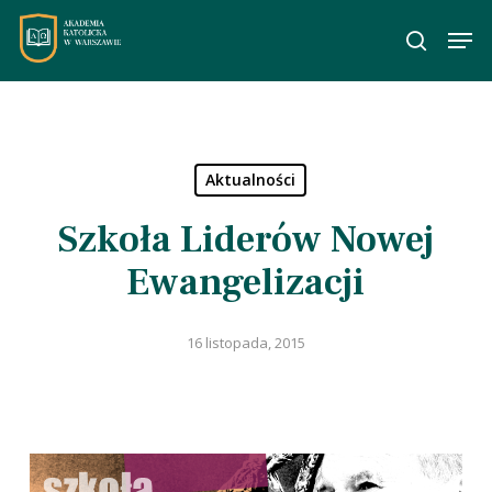
Skip
Men
to
wyszuka
main
content
Aktualności
Szkoła Liderów Nowej
Ewangelizacji
16 listopada, 2015