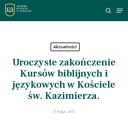
Skip
Men
to
wyszuka
main
content
Aktualności
Uroczyste zakończenie
Kursów biblijnych i
językowych w Kościele
św. Kazimierza.
27 maja, 2015