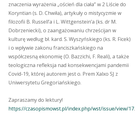
znaczenia wyrażenia „oścień dla ciała” w 2 Liście do
Koryntian (s. D. Chwiła), artykuły o mistycyzmie w
filozofii B. Russell’a i L. Wittgenstein’a (ks. dr M.
Dobrzeniecki), o zaangażowaniu chrześcijan w
kulturę według bł. kard. S. Wyszyńskiego (ks. R. Ficek)
i o wpływie zakonu franciszkańskiego na
współczesną ekonomię (O. Bazzichi, F. Reali), a także
teologiczna refleksja nad konsekwencjami pandemii
Covid-19, której autorem jest o. Prem Xalxo SJ z
Uniwersytetu Gregoriańskiego.
Zapraszamy do lektury!
https://czasopismowst.pl/index.php/wst/issue/view/17
.