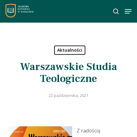
Skip
Men
to
wyszuka
main
content
Aktualności
Warszawskie Studia
Teologiczne
22 października, 2021
Z radością