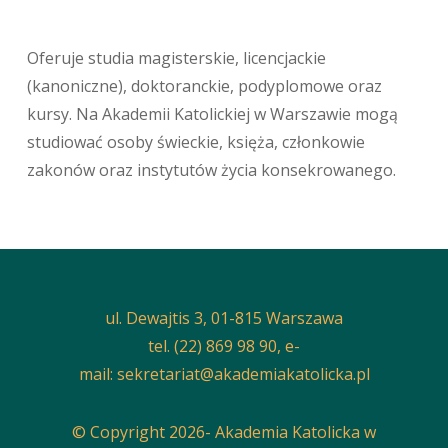
Oferuje studia magisterskie, licencjackie
(kanoniczne), doktoranckie, podyplomowe oraz
kursy. Na Akademii Katolickiej w Warszawie mogą
studiować osoby świeckie, księża, członkowie
zakonów oraz instytutów życia konsekrowanego.
ul. Dewajtis 3, 01-815 Warszawa
tel. (22) 869 98 90, e-
mail:
sekretariat@akademiakatolicka.pl
© Copyright 2026- Akademia Katolicka w