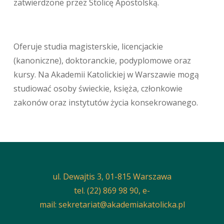
zatwierdzone przez Stolicę Apostolską.
Oferuje studia magisterskie, licencjackie
(kanoniczne), doktoranckie, podyplomowe oraz
kursy. Na Akademii Katolickiej w Warszawie mogą
studiować osoby świeckie, księża, członkowie
zakonów oraz instytutów życia konsekrowanego.
ul. Dewajtis 3, 01-815 Warszawa
tel. (22) 869 98 90, e-
mail:
sekretariat@akademiakatolicka.pl