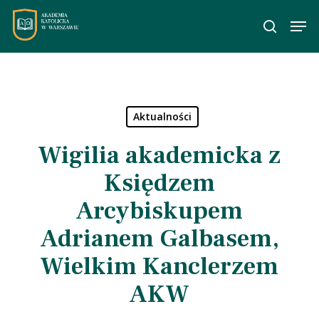
Skip
Men
to
wyszuka
main
content
Aktualności
Wigilia akademicka z
Księdzem
Arcybiskupem
Adrianem Galbasem,
Wielkim Kanclerzem
AKW